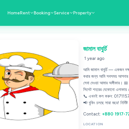
Home
Rent
Booking
Service
Property
জামাল বাবুর্চি
1 year ago
আমি জামাল বাবুর্চি — একজন দক্ষ, 
করার জন্য আমি সবসময় আপনার পাশ
সেবা দেওয়া আমার অঙ্গীকার। 📅 
সিলেট শহরের যেকোনো এলাকায় সেবা
📞 এখনই কল করুন: 01711575841
📢 বুকিং চলছে সারা বছর! নির্দিষ্
Contact:
+880 1917-
LOCATION