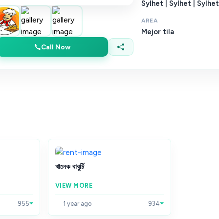
Sylhet | Sylhet | Sylhet
AREA
Mejor tila
Call Now
খালেক বাবুর্চি
VIEW MORE
955
1 year ago
934