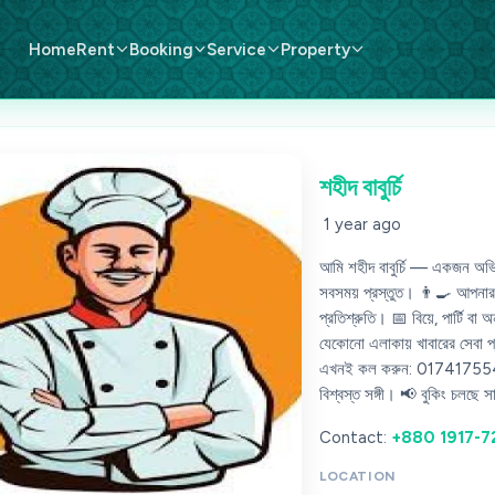
Home
Rent
Booking
Service
Property
শহীদ বাবুর্চি
1 year ago
আমি শহীদ বাবুর্চি — একজন অভিজ্ঞ
সবসময় প্রস্তুত। 👨‍🍳 আপনার পছ
প্রতিশ্রুতি। 📅 বিয়ে, পার্টি 
যেকোনো এলাকায় খাবারের সেবা প্
এখনই কল করুন: 01741755417 ✅ 
বিশ্বস্ত সঙ্গী। 📢 বুকিং চলছে সা
Contact:
+880 1917-
LOCATION