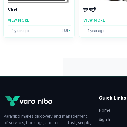
Chef
নুরু বাবুর্চি
VIEW MORE
VIEW MORE
1 year ago
959
1 year ago
Quick Links
Home
Varanibo makes discovery and management
Sign In
of services, bookings, and rentals fast, simple,