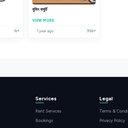
মুমিন বাবুর্চি
VIEW MORE
1k
1 year ago
996
Services
Legal
Rent Services
Terms & Condi
Bookings
Privacy Policy