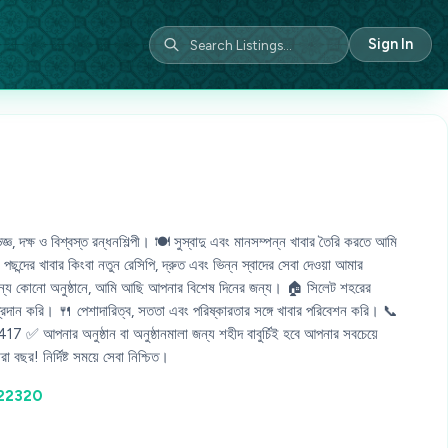
Sign In
, দক্ষ ও বিশ্বস্ত রন্ধনশিল্পী। 🍽️ সুস্বাদু এবং মানসম্পন্ন খাবার তৈরি করতে আমি
ন্দের খাবার কিংবা নতুন রেসিপি, দ্রুত এবং ভিন্ন স্বাদের সেবা দেওয়া আমার
বা অন্য কোনো অনুষ্ঠানে, আমি আছি আপনার বিশেষ দিনের জন্য। 🏠 সিলেট শহরের
রদান করি। 🍴 পেশাদারিত্ব, সততা এবং পরিষ্কারতার সঙ্গে খাবার পরিবেশন করি। 📞
আপনার অনুষ্ঠান বা অনুষ্ঠানমালা জন্য শহীদ বাবুর্চিই হবে আপনার সবচেয়ে
রা বছর! নির্দিষ্ট সময়ে সেবা নিশ্চিত।
722320